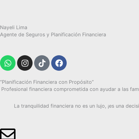
Ir
al
contenido
Nayeli Lima
Agente de Seguros y Planificación Financiera
W
I
T
F
h
n
i
a
a
s
k
c
t
t
t
e
“Planificación Financiera con Propósito”
s
a
o
b
Profesional financiera comprometida con ayudar a las famil
a
g
k
o
p
r
o
La tranquilidad financiera no es un lujo, ¡es una deci
p
a
k
m